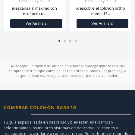
Descanso y Sueño
Descanso y Sueño
¡descansa al máximo con
¡descubre el colchón ortho
eco box! co...
medic 13...
Ver Análisis
Ver Análisis
Aviso legal: En calidad de Afiliado de Amazon, obtengo ingresos por las
compras adscritas que cumplen los requisitos aplicables. Los precios y la
disponibilidad están sujetos a cambios por parte del vendedor.
COMPRAR COLCHÓN BARATO
Tu guía especializada en descanso y bienestar. Analizamos y
seleccionamos los mejores sistemas de descanso, colchones y
accesorios para ayudarte a conseguir un sueño profundo y reparador.