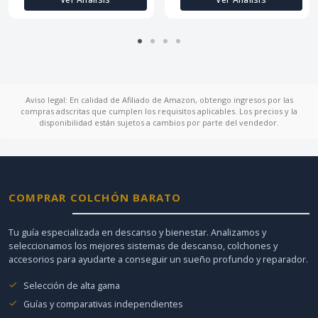
Aviso legal: En calidad de Afiliado de Amazon, obtengo ingresos por las
compras adscritas que cumplen los requisitos aplicables. Los precios y la
disponibilidad están sujetos a cambios por parte del vendedor.
COMPRAR COLCHÓN BARATO
Tu guía especializada en descanso y bienestar. Analizamos y
seleccionamos los mejores sistemas de descanso, colchones y
accesorios para ayudarte a conseguir un sueño profundo y reparador.
Selección de alta gama
Guías y comparativas independientes