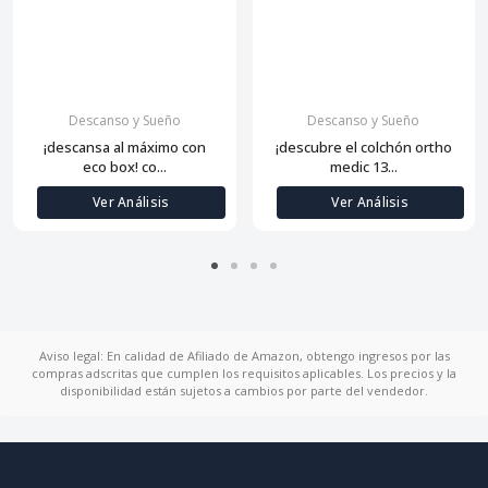
Descanso y Sueño
Descanso y Sueño
¡descansa al máximo con
¡descubre el colchón ortho
eco box! co...
medic 13...
Ver Análisis
Ver Análisis
Aviso legal: En calidad de Afiliado de Amazon, obtengo ingresos por las
compras adscritas que cumplen los requisitos aplicables. Los precios y la
disponibilidad están sujetos a cambios por parte del vendedor.