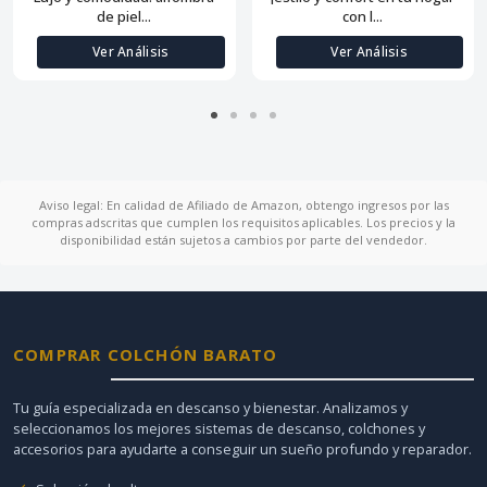
de piel...
con l...
Ver Análisis
Ver Análisis
Aviso legal: En calidad de Afiliado de Amazon, obtengo ingresos por las
compras adscritas que cumplen los requisitos aplicables. Los precios y la
disponibilidad están sujetos a cambios por parte del vendedor.
COMPRAR COLCHÓN BARATO
Tu guía especializada en descanso y bienestar. Analizamos y
seleccionamos los mejores sistemas de descanso, colchones y
accesorios para ayudarte a conseguir un sueño profundo y reparador.