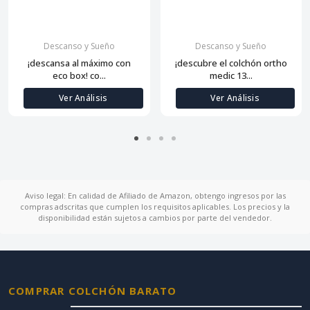
Descanso y Sueño
Descanso y Sueño
¡descansa al máximo con
¡descubre el colchón ortho
eco box! co...
medic 13...
Ver Análisis
Ver Análisis
Aviso legal: En calidad de Afiliado de Amazon, obtengo ingresos por las
compras adscritas que cumplen los requisitos aplicables. Los precios y la
disponibilidad están sujetos a cambios por parte del vendedor.
COMPRAR COLCHÓN BARATO