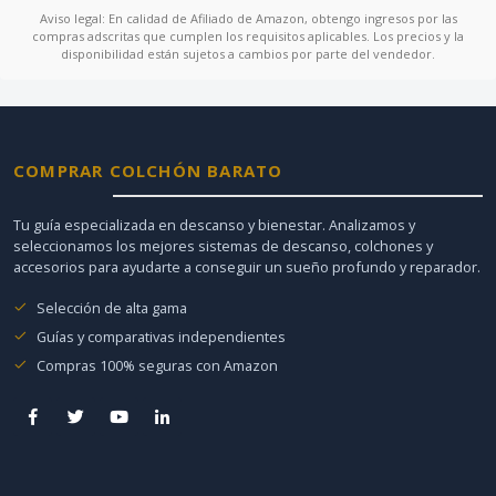
Aviso legal: En calidad de Afiliado de Amazon, obtengo ingresos por las
compras adscritas que cumplen los requisitos aplicables. Los precios y la
disponibilidad están sujetos a cambios por parte del vendedor.
COMPRAR COLCHÓN BARATO
Tu guía especializada en descanso y bienestar. Analizamos y
seleccionamos los mejores sistemas de descanso, colchones y
accesorios para ayudarte a conseguir un sueño profundo y reparador.
Selección de alta gama
Guías y comparativas independientes
Compras 100% seguras con Amazon