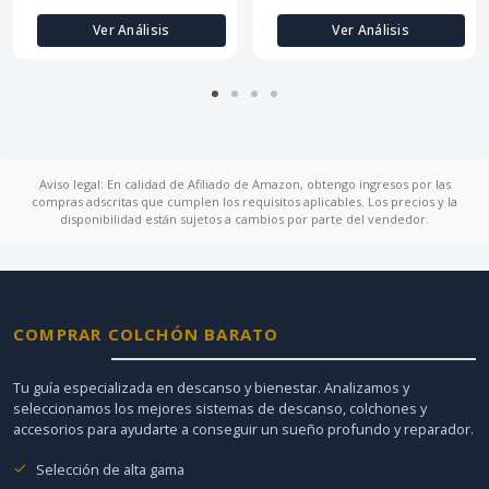
Ver Análisis
Ver Análisis
Aviso legal: En calidad de Afiliado de Amazon, obtengo ingresos por las
compras adscritas que cumplen los requisitos aplicables. Los precios y la
disponibilidad están sujetos a cambios por parte del vendedor.
COMPRAR COLCHÓN BARATO
Tu guía especializada en descanso y bienestar. Analizamos y
seleccionamos los mejores sistemas de descanso, colchones y
accesorios para ayudarte a conseguir un sueño profundo y reparador.
Selección de alta gama