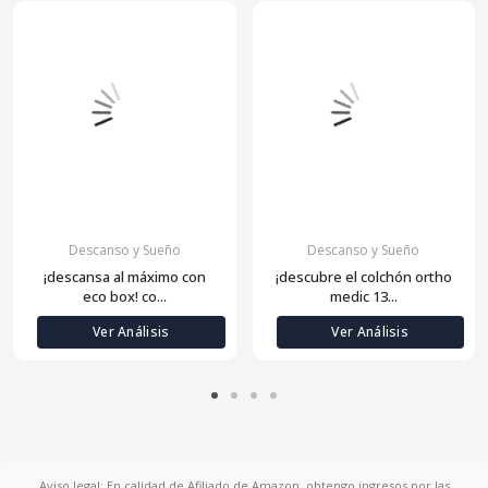
Descanso y Sueño
Descanso y Sueño
¡descansa al máximo con
¡descubre el colchón ortho
eco box! co...
medic 13...
Ver Análisis
Ver Análisis
Aviso legal: En calidad de Afiliado de Amazon, obtengo ingresos por las