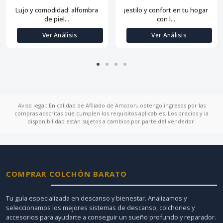
Lujo y comodidad: alfombra
¡estilo y confort en tu hogar
de piel...
con l...
Ver Análisis
Ver Análisis
Aviso legal: En calidad de Afiliado de Amazon, obtengo ingresos por las
compras adscritas que cumplen los requisitos aplicables. Los precios y la
disponibilidad están sujetos a cambios por parte del vendedor.
COMPRAR COLCHÓN BARATO
Tu guía especializada en descanso y bienestar. Analizamos y
seleccionamos los mejores sistemas de descanso, colchones y
accesorios para ayudarte a conseguir un sueño profundo y reparador.