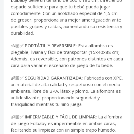
Edibaby tiene un tamaño de 200 x 180 cm, ofreciendo
espacio suficiente para que tu bebé pueda jugar
cómodamente. Con un acolchado especial de 1,5 cm
de grosor, proporciona una mejor amortiguación ante
posibles golpes y caídas, aumentando su resistencia y
durabilidad.
👶🏼✅ PORTÁTIL Y REVERSIBLE:
Esta alfombra es
plegable, liviana y fácil de transportar (15x40x88 cm).
Además, es reversible, con patrones distintos en cada
cara para variar el escenario de juego de tu bebé.
👶🏼✅ SEGURIDAD GARANTIZADA:
Fabricada con XPE,
un material de alta calidad y respetuoso con el medio
ambiente, libre de BPA, látex y plomo. La alfombra es
antideslizante, proporcionando seguridad y
tranquilidad mientras tu niño juega.
👶🏼✅ IMPERMEABLE Y FÁCIL DE LIMPIAR:
La alfombra
de juego Edibaby es impermeable en ambas caras,
facilitando su limpieza con un simple trapo húmedo.