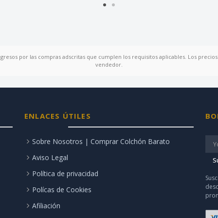
ngresos por las compras adscritas que cumplen los requisitos aplicables. Los precios 
vendedor.
ENLACES ÚTILES
BO
Sobre Nosotros | Comprar Colchón Barato
Aviso Legal
S
Política de privacidad
Susc
desc
Polícas de Cookies
prom
Afiliación