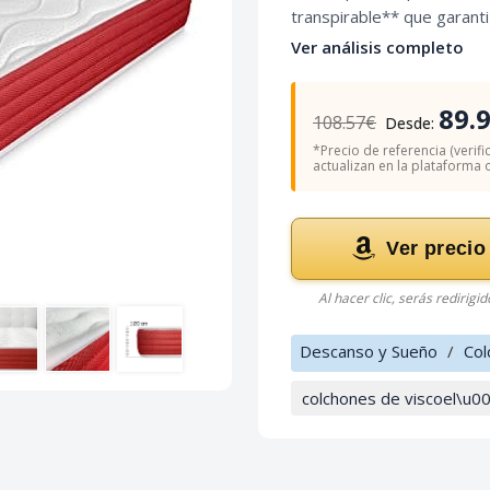
transpirable** que garant
Ver análisis completo
89.
108.57€
Desde:
*Precio de referencia (verifi
actualizan en la plataforma of
Ver precio
Al hacer clic, serás redirigi
Descanso y Sueño
/
Col
colchones de viscoel\u0