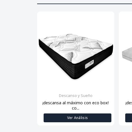
Descanso y Sueño
¡descansa al máximo con eco box!
¡de
co...
Ver Análisis