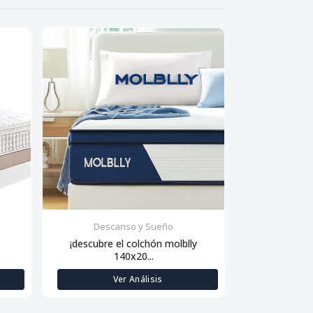
Descanso y Sueño
Desca
l
¡descubre el colchón molblly
Descanso 
140x20...
15
Ver Análisis
V