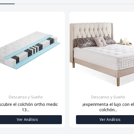
Descanso y Sueño
Descanso y Sueño
scubre el colchón ortho medic
¡experimenta el lujo con e
13...
colchón...
Ver Análisis
Ver Análisis