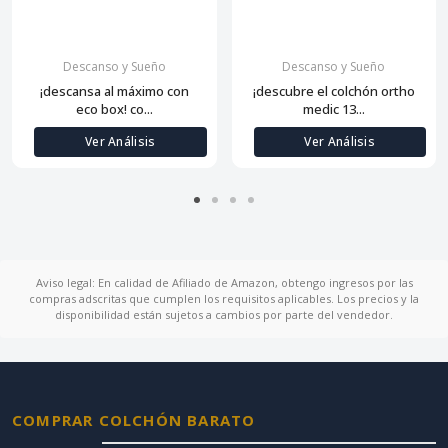
Descanso y Sueño
Descanso y Sueño
¡descansa al máximo con
¡descubre el colchón ortho
eco box! co...
medic 13...
Ver Análisis
Ver Análisis
Aviso legal: En calidad de Afiliado de Amazon, obtengo ingresos por las
compras adscritas que cumplen los requisitos aplicables. Los precios y la
disponibilidad están sujetos a cambios por parte del vendedor.
COMPRAR COLCHÓN BARATO