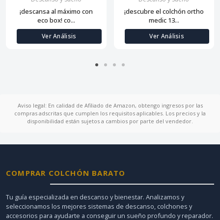
¡descansa al máximo con
¡descubre el colchón ortho
eco box! co...
medic 13...
Ver Análisis
Ver Análisis
Aviso legal: En calidad de Afiliado de Amazon, obtengo ingresos por las
compras adscritas que cumplen los requisitos aplicables. Los precios y la
disponibilidad están sujetos a cambios por parte del vendedor.
COMPRAR COLCHÓN BARATO
Tu guía especializada en descanso y bienestar. Analizamos y
seleccionamos los mejores sistemas de descanso, colchones y
accesorios para ayudarte a conseguir un sueño profundo y reparador.