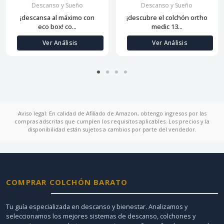
Descanso y Sueño
Descanso y Sueño
¡descansa al máximo con
¡descubre el colchón ortho
eco box! co...
medic 13...
Ver Análisis
Ver Análisis
Aviso legal: En calidad de Afiliado de Amazon, obtengo ingresos por las
compras adscritas que cumplen los requisitos aplicables. Los precios y la
disponibilidad están sujetos a cambios por parte del vendedor.
COMPRAR COLCHÓN BARATO
Tu guía especializada en descanso y bienestar. Analizamos y
seleccionamos los mejores sistemas de descanso, colchones y