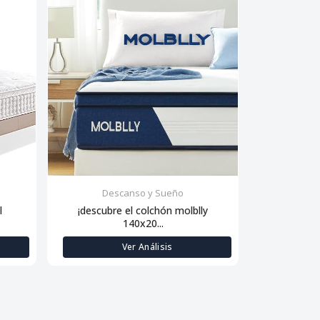
Descanso y Sueño
Des
l
¡descubre el colchón molblly
Descanso de
140x20...
Ver Análisis