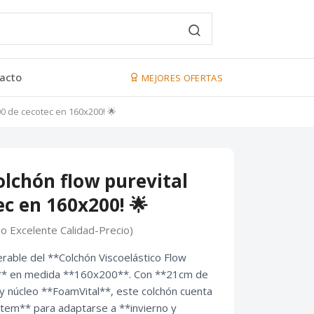
acto
MEJORES OFERTAS
00 de cecotec en 160x200! 🌟
olchón flow purevital
ec en 160x200! 🌟
go Excelente Calidad-Precio)
rable del **Colchón Viscoelástico Flow
c** en medida **160x200**. Con **21cm de
 y núcleo **FoamVital**, este colchón cuenta
tem** para adaptarse a **invierno y