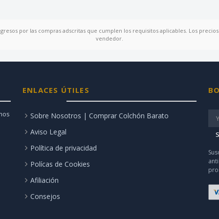
ngresos por las compras adscritas que cumplen los requisitos aplicables. Los precios 
vendedor.
ENLACES ÚTILES
BO
amos
Sobre Nosotros | Comprar Colchón Barato
Aviso Legal
S
Política de privacidad
Sus
ant
Polícas de Cookies
pro
Afiliación
Consejos