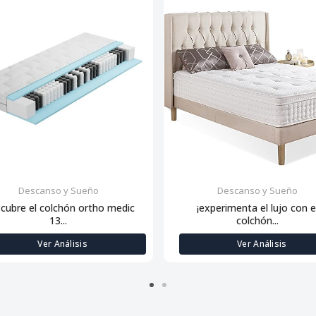
Descanso y Sueño
Descanso y Sueño
scubre el colchón ortho medic
¡experimenta el lujo con e
13...
colchón...
Ver Análisis
Ver Análisis