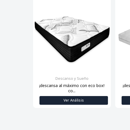
Descanso y Sueño
¡descansa al máximo con eco box!
¡de
co...
Ver Análisis