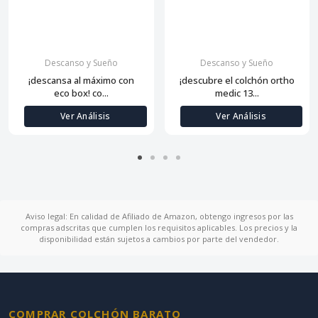
Descanso y Sueño
Descanso y Sueño
¡descansa al máximo con
¡descubre el colchón ortho
eco box! co...
medic 13...
Ver Análisis
Ver Análisis
Aviso legal: En calidad de Afiliado de Amazon, obtengo ingresos por las
compras adscritas que cumplen los requisitos aplicables. Los precios y la
disponibilidad están sujetos a cambios por parte del vendedor.
COMPRAR COLCHÓN BARATO