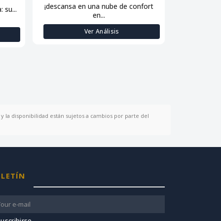
¡descansa en una nube de confort
 su...
Siente la sua
en...
Ver Análisis
y la disponibilidad están sujetos a cambios por parte del
LETÍN
uscribirse