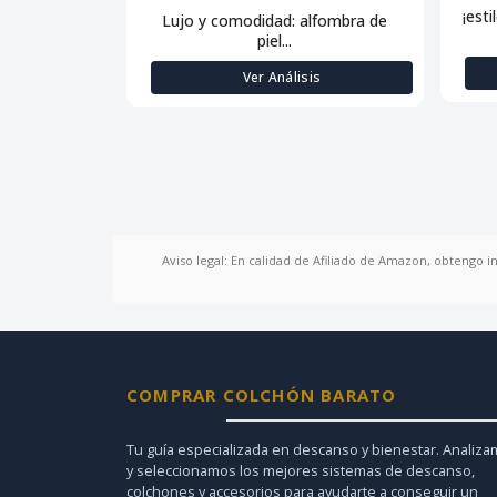
¡esti
Lujo y comodidad: alfombra de
piel...
Ver Análisis
Aviso legal: En calidad de Afiliado de Amazon, obtengo i
COMPRAR COLCHÓN BARATO
Tu guía especializada en descanso y bienestar. Analiz
y seleccionamos los mejores sistemas de descanso,
colchones y accesorios para ayudarte a conseguir un