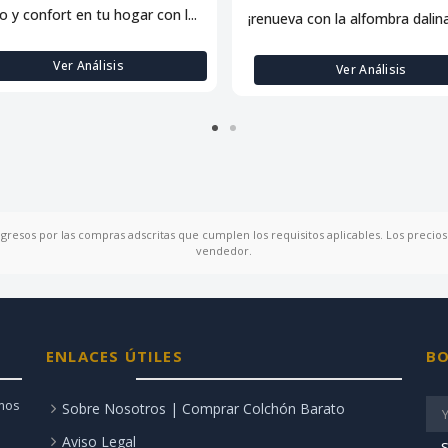
lo y confort en tu hogar con l...
¡renueva con la alfombra dalina:
Ver Análisis
Ver Análisis
ngresos por las compras adscritas que cumplen los requisitos aplicables. Los precios 
vendedor.
ENLACES ÚTILES
BO
amos
Sobre Nosotros | Comprar Colchón Barato
Aviso Legal
S