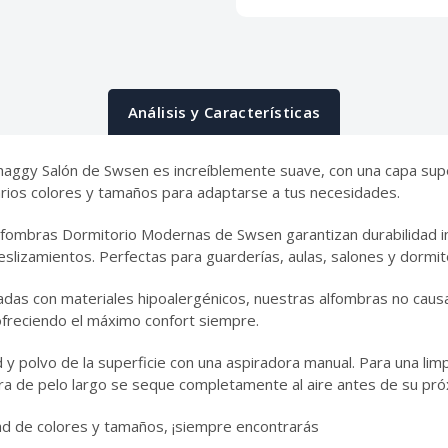
Análisis y Características
haggy Salón de Swsen es increíblemente suave, con una capa supe
rios colores y tamaños para adaptarse a tus necesidades.
lfombras Dormitorio Modernas de Swsen garantizan durabilidad inc
eslizamientos. Perfectas para guarderías, aulas, salones y dormit
adas con materiales hipoalergénicos, nuestras alfombras no causan
, ofreciendo el máximo confort siempre.
d y polvo de la superficie con una aspiradora manual. Para una li
ra de pelo largo se seque completamente al aire antes de su pró
ad de colores y tamaños, ¡siempre encontrarás