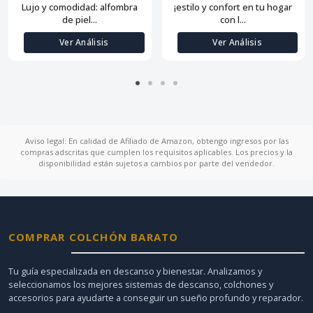
Lujo y comodidad: alfombra
¡estilo y confort en tu hogar
de piel...
con l...
Ver Análisis
Ver Análisis
Aviso legal: En calidad de Afiliado de Amazon, obtengo ingresos por las
compras adscritas que cumplen los requisitos aplicables. Los precios y la
disponibilidad están sujetos a cambios por parte del vendedor.
COMPRAR COLCHÓN BARATO
Tu guía especializada en descanso y bienestar. Analizamos y
seleccionamos los mejores sistemas de descanso, colchones y
accesorios para ayudarte a conseguir un sueño profundo y reparador.