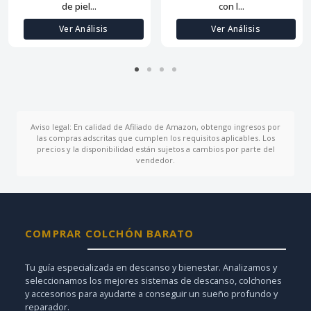
de piel...
con l...
Ver Análisis
Ver Análisis
Aviso legal: En calidad de Afiliado de Amazon, obtengo ingresos por
las compras adscritas que cumplen los requisitos aplicables. Los
precios y la disponibilidad están sujetos a cambios por parte del
vendedor.
COMPRAR COLCHÓN BARATO
Tu guía especializada en descanso y bienestar. Analizamos y
seleccionamos los mejores sistemas de descanso, colchones
y accesorios para ayudarte a conseguir un sueño profundo y
reparador.