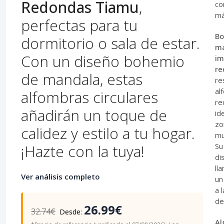
Redondas Tiamu
,
co
má
perfectas para tu
Bo
dormitorio o sala de estar.
ma
Con un diseño bohemio
im
re
de mandala, estas
re
al
alfombras circulares
re
añadirán un toque de
id
zo
calidez y estilo a tu hogar.
mu
¡Hazte con la tuya!
Su
di
ll
Ver análisis completo
un
a 
de
26.99€
32.74€
Desde:
Al