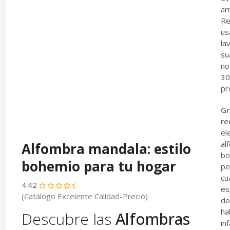
ar
Re
us
la
su
no
30
pr
Gr
re
el
al
Alfombra mandala: estilo
bo
bohemio para tu hogar
pe
cu
4.42
es
(Catálogo Excelente Calidad-Precio)
do
ha
Descubre las
Alfombras
inf