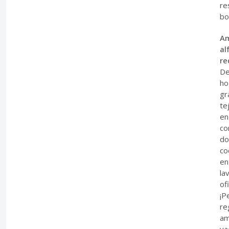
re
bo
Am
al
re
De
ho
gr
te
en
co
do
co
en
la
of
¡P
re
am