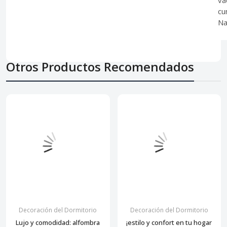
va
cu
Na
Otros Productos Recomendados
Decoración del Dormitorio
Decoración del Dormitorio
Lujo y comodidad: alfombra
¡estilo y confort en tu hogar