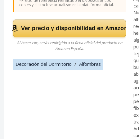
*Precio de referencia (verificado el 07/08/2026). Los
costes y el stock se actualizan en la plataforma oficial.
ca
Nu
al
re
Ver precio y disponibilidad en Amazon
he
al
Al hacer clic, serás redirigido a la ficha oficial del producto en
pu
Amazon España.
te
qu
Decoración del Dormitorio
/
Alfombras
bu
ab
ag
ac
pe
pé
fi
ex
tr
Ad
cu