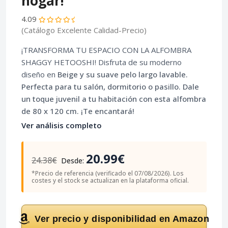
hogar!
4.09
(Catálogo Excelente Calidad-Precio)
¡TRANSFORMA TU ESPACIO CON LA ALFOMBRA
SHAGGY HETOOSHI! Disfruta de su moderno
diseño en
Beige
y su suave
pelo largo lavable
.
Perfecta para tu
salón
,
dormitorio
o
pasillo
. Dale
un toque juvenil a tu habitación con esta alfombra
de
80 x 120 cm
. ¡Te encantará!
Ver análisis completo
20.99€
24.38€
Desde:
*Precio de referencia (verificado el 07/08/2026). Los
costes y el stock se actualizan en la plataforma oficial.
Ver precio y disponibilidad en Amazon