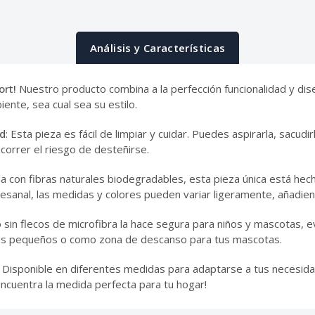
Análisis y Características
ort!
Nuestro producto combina a la perfección funcionalidad y di
ente, sea cual sea su estilo.
ad
: Esta pieza es fácil de limpiar y cuidar. Puedes aspirarla, sacudi
 correr el riesgo de desteñirse.
da con fibras naturales biodegradables, esta pieza única está hech
artesanal, las medidas y colores pueden variar ligeramente, añadie
o sin flecos de microfibra la hace segura para niños y mascotas, 
ás pequeños o como zona de descanso para tus mascotas.
. Disponible en diferentes medidas para adaptarse a tus neces
cuentra la medida perfecta para tu hogar!