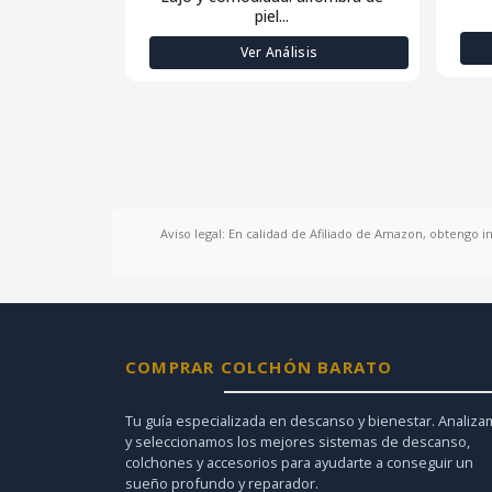
piel...
Ver Análisis
Aviso legal: En calidad de Afiliado de Amazon, obtengo i
COMPRAR COLCHÓN BARATO
Tu guía especializada en descanso y bienestar. Analiz
y seleccionamos los mejores sistemas de descanso,
colchones y accesorios para ayudarte a conseguir un
sueño profundo y reparador.