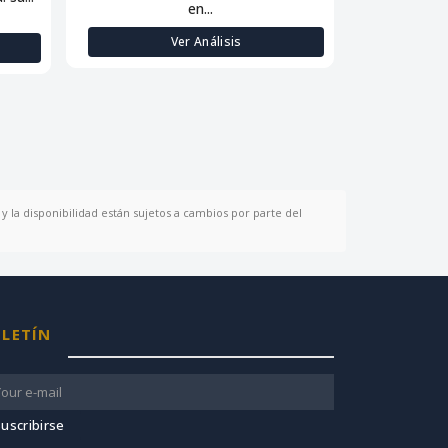
en...
Ver Análisis
y la disponibilidad están sujetos a cambios por parte del
LETÍN
uscribirse