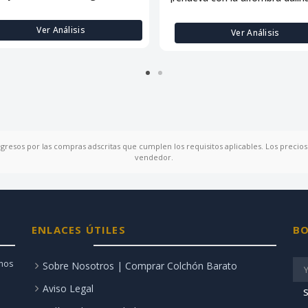
Ver Análisis
Ver Análisis
ngresos por las compras adscritas que cumplen los requisitos aplicables. Los precios 
vendedor.
ENLACES ÚTILES
BO
amos
Sobre Nosotros | Comprar Colchón Barato
Aviso Legal
S