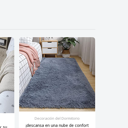
Decoración del Dormitorio
Decora
¡descansa en una nube de confort
 su...
Siente la sua