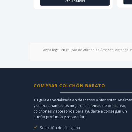
Ver Análisis
Aviso legal: En calidad de Afiliado de Amazon, obtengo i
COMPRAR COLCHÓN BARATO
Tu guía especializada en descanso y bienestar. Analiz
y seleccionamos los mejores sistemas de descanso,
colchones y accesorios para ayudarte a conseguir un
sueño profundo y reparador.
Selección de alta gama