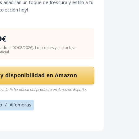
s
añadirán un toque de frescura y estilo a tu
olección hoy!
9€
cado el 07/08/2026). Los costes y el stock se
icial.
 y disponibilidad en Amazon
do a la ficha oficial del producto en Amazon España.
o
/
Alfombras