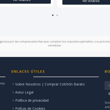
Ver Análisis
ngresos por las compras adscritas que cumplen los requisitos aplicables. Los precios 
vendedor.
ENLACES ÚTILES
BO
amos
Sobre Nosotros | Comprar Colchón Barato
Aviso Legal
S
Política de privacidad
Sus
ant
Polícas de Cookies