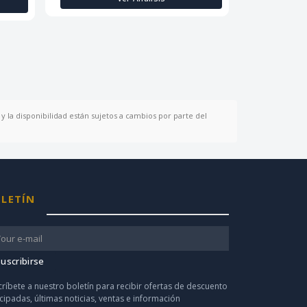
y la disponibilidad están sujetos a cambios por parte del
LETÍN
uscribirse
críbete a nuestro boletín para recibir ofertas de descuento
icipadas, últimas noticias, ventas e información