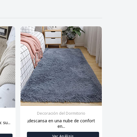
Decoración del Dormitorio
Decora
¡descansa en una nube de confort
 su...
Siente la sua
en...
Ver Análisis