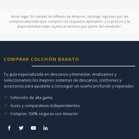
Aviso legal: En calidad de Afiliado de Amazon, obtengo ingresos por las
compras adscritas que cumplen los requisitos aplicables. Los precios y la
disponibilidad están sujetos a cambios por parte del vendedor.
COMPRAR COLCHÓN BARATO
Tu guía especializada en descanso y bienestar. Analizamos y
seleccionamos los mejores sistemas de descanso, colchones y
accesorios para ayudarte a conseguir un sueño profundo y reparador.
Selección de alta gama
Guías y comparativas independientes
Compras 100% seguras con Amazon