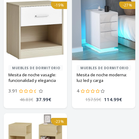
-19%
-27%
MUEBLES DE DORMITORIO
MUEBLES DE DORMITORIO
Mesita de noche vasagle:
Mesita de noche moderna:
funcionalidad y elegancia
luz led y carga
3.91
4
37.99€
114.99€
46.83€
157.59€
-23%