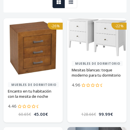
-26%
-22%
MUEBLES DE DORMITORIO
Mesitas blancas: toque
moderno para tu dormitorio
4.96
MUEBLES DE DORMITORIO
Encanto en tu habitación
con la mesita de noche
dogar kynus en cerezo
4.46
45.00€
99.99€
60.65€
128.66€