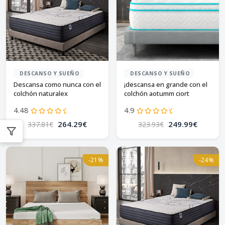
DESCANSO Y SUEÑO
DESCANSO Y SUEÑO
Descansa como nunca con el
¡descansa en grande con el
colchón naturalex
colchón aotumm ciort
perfectsleep
160x200!
4.48
4.9
264.29€
249.99€
337.81€
323.93€
-21%
-24%