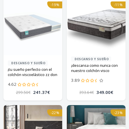
-19%
-11%
DESCANSO Y SUEÑO
DESCANSO Y SUEÑO
¡descansa como nunca con
¡tu sueño perfecto con el
nuestro colchón visco
colchón viscoelástico zz don
premium!
3.89
descanso mulhacén!
4.62
241.37€
349.00€
299.50€
393.64€
-22%
-23%