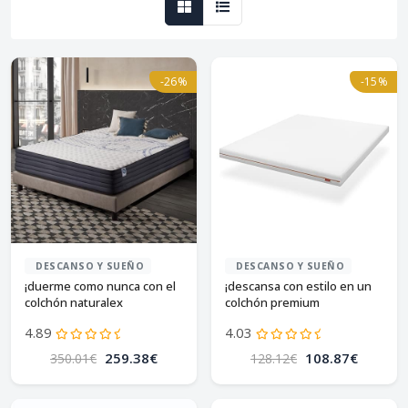
-26%
-15%
DESCANSO Y SUEÑO
DESCANSO Y SUEÑO
¡duerme como nunca con el
¡descansa con estilo en un
colchón naturalex
colchón premium
perfectsleep!
160x200cm! 🌟
4.89
4.03
259.38€
108.87€
350.01€
128.12€