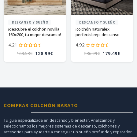
DESCANSO Y SUEÑO
DESCANSO Y SUEÑO
¡descubre el colchón novilla
¡colchón naturalex
160x200, tu mejor descanso!
perfectsleep: descanso
ideal todo el año!
4.21
4.92
128.99€
179.49€
163.53€
236.99€
COMPRAR COLCHÓN BARATO
Tu guía especializada en descanso y bienestar. Analizamos y
seleccionamos los mejores sistemas de descanso, colchones y
accesorios para ayudarte a conseguir un sueño profundo y reparador.