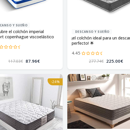
CANSO Y SUEÑO
ubre el colchón imperial
DESCANSO Y SUEÑO
rt copenhague viscoelástico
¡el colchón ideal para un desc
iscografeno!
perfecto! 🌟
4.45
87.96€
225.00€
117.03€
277.74€
-24%