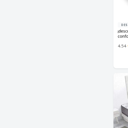
Ropa de cama
DES
¡desc
confo
con v
4.54