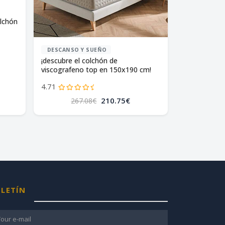
olchón
DESCANSO Y SUEÑO
¡descubre el colchón de
viscografeno top en 150x190 cm!
4.71
210.75€
267.08€
LETÍN