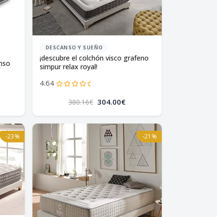
DESCANSO Y SUEÑO
¡descubre el colchón visco grafeno
anso
simpur relax royal!
4.64
304.00€
380.16€
-23%
-21%