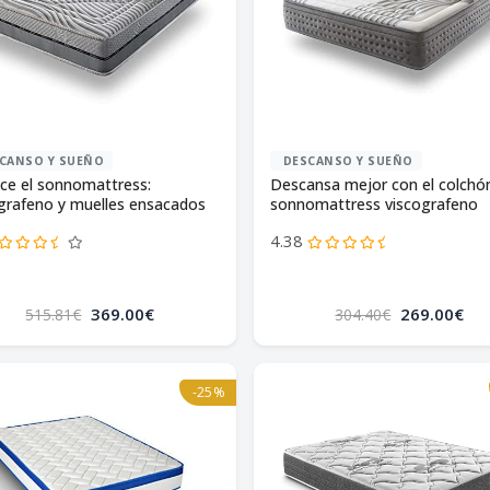
CANSO Y SUEÑO
DESCANSO Y SUEÑO
ce el sonnomattress:
Descansa mejor con el colchó
grafeno y muelles ensacados
sonnomattress viscografeno
ge!
4.38
369.00€
269.00€
515.81€
304.40€
-25%