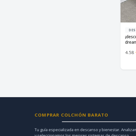
DES
¡desc
drea
trans
4.58
COMPRAR COLCHÓN BARATO
Tu guía especializada en descanso y bienestar. Analiz
y seleccionamos los mejores sistemas de descanso,