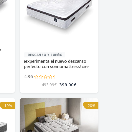
n
DESCANSO Y SUEÑO
¡experimenta el nuevo descanso
perfecto con sonnomattress! 💤✨
4.36
399.00€
493.99€
-19%
-20%