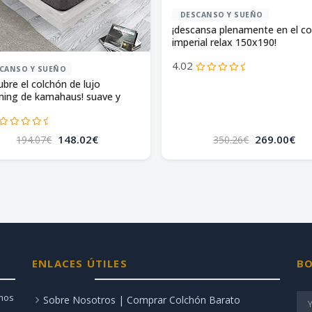
DESCANSO Y SUEÑO
¡descansa plenamente en el c
imperial relax 150x190!
4.02
CANSO Y SUEÑO
ubre el colchón de lujo
ming de kamahaus! suave y
pirable.
148.02€
269.00€
194.07€
350.26€
ENLACES ÚTILES
BO
amos
Sobre Nosotros | Comprar Colchón Barato