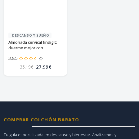
DESCANSO Y SUEÑO
Almohada cervical findigit:
duerme mejor con
ergonomía
3.85
27.99€
35.19€
COMPRAR COLCHÓN BARATO
Tu guía especializada en descanso y bienestar. Analizamos y