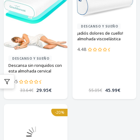
DESCANSO Y SUEÑO
¡adiós dolores de cuello!
almohada viscoelástica
bravedge: ideal para ti
4.48
DESCANSO Y SUEÑO
Descansa sin ronquidos con
esta almohada cervical
ajustable
4.65
29.95€
45.99€
33.64€
55.05€
-20%