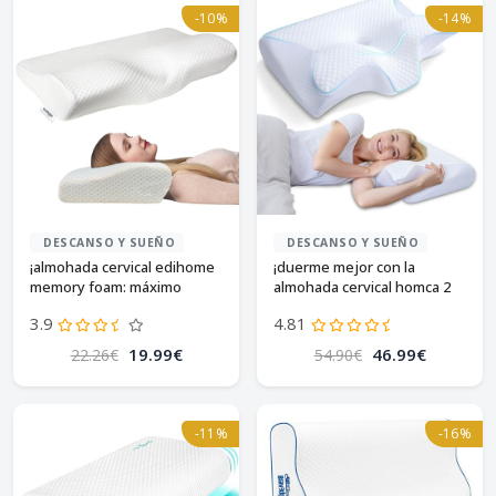
-10%
-14%
DESCANSO Y SUEÑO
DESCANSO Y SUEÑO
¡almohada cervical edihome
¡duerme mejor con la
memory foam: máximo
almohada cervical homca 2
confort!
en 1!
3.9
4.81
19.99€
46.99€
22.26€
54.90€
-11%
-16%