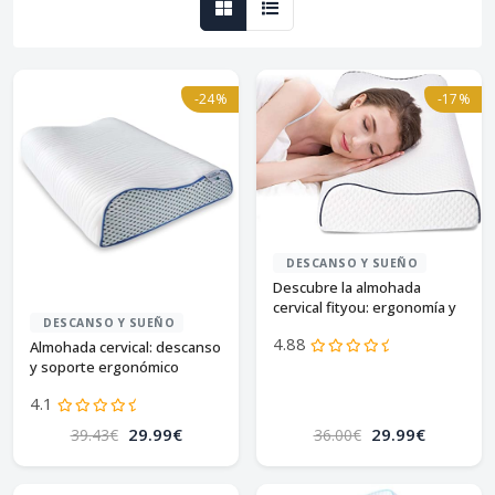
-24%
-17%
DESCANSO Y SUEÑO
Descubre la almohada
cervical fityou: ergonomía y
DESCANSO Y SUEÑO
confort
4.88
Almohada cervical: descanso
y soporte ergonómico
4.1
29.99€
29.99€
39.43€
36.00€